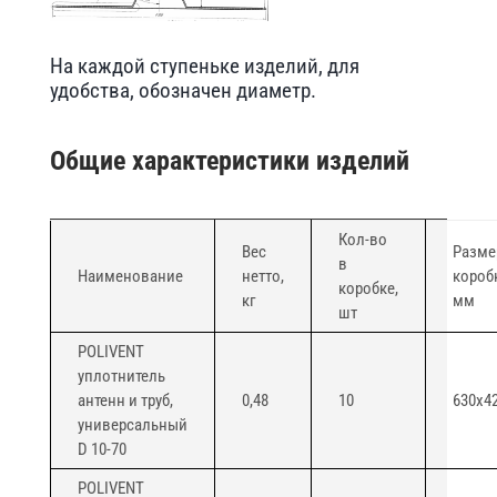
На каждой ступеньке изделий, для
удобства, обозначен диаметр.
Общие характеристики изделий
Кол-во
Вес
Разме
в
Наименование
нетто,
короб
коробке,
кг
мм
шт
POLIVENT
уплотнитель
антенн и труб,
0,48
10
630х4
универсальный
D 10-70
POLIVENT