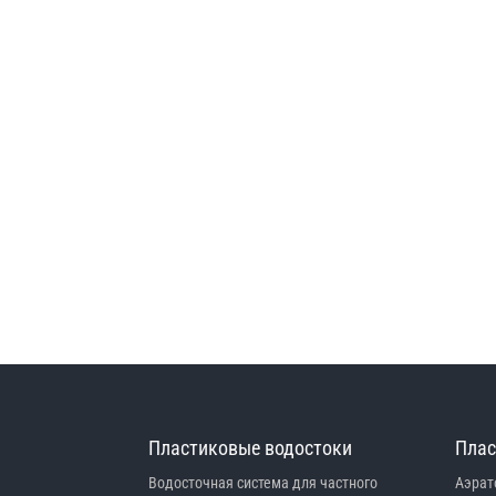
Пластиковые водостоки
Плас
Водосточная система для частного
Аэрат