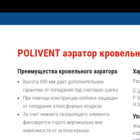
POLIVENT аэратор кровель
Преимущества кровельного аэратора
Ха
Рас
Высота 690 мм дает дополнительную
гарантию от попадания под снеговую шапку
D (
Р (
При помощи конструкции колпака защищен
H (
от попадания атмосферных осадков
За счет нижнего скользящего элемента
Уп
фиксируется строго вертикально вне
Упа
зависимости от уклона крыши
кор
ко