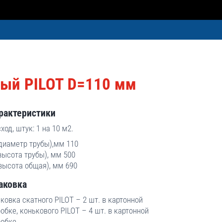
ный PILOT D=110 мм
рактеристики
ход, штук:
1 на 10 м2.
диаметр трубы),мм
110
высота трубы), мм 500
высота общая), мм 690
аковка
ковка скатного PILOT – 2 шт. в картонной
обке, конькового PILOT – 4 шт. в картонной
робке